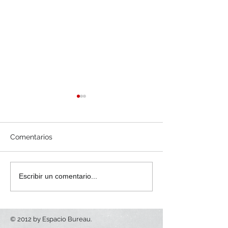
Comentarios
WAH Show en exclusiva
Cena de Gala c
Escribir un comentario...
en Palacio Neptuno
Estrella Micheli
© 2012 by Espacio Bureau.