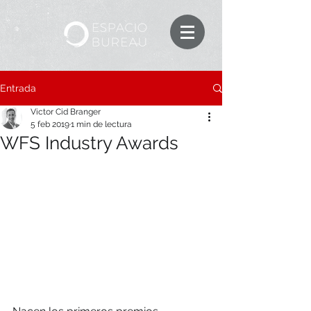
Entrada
Victor Cid Branger
5 feb 2019
1 min de lectura
WFS Industry Awards