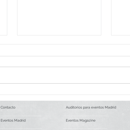
WAH Show en exclusiva en
Cena
Palacio Neptuno
Mich
Contacto
Auditorios para eventos Madrid
Eventos Madrid
Eventos Magazine