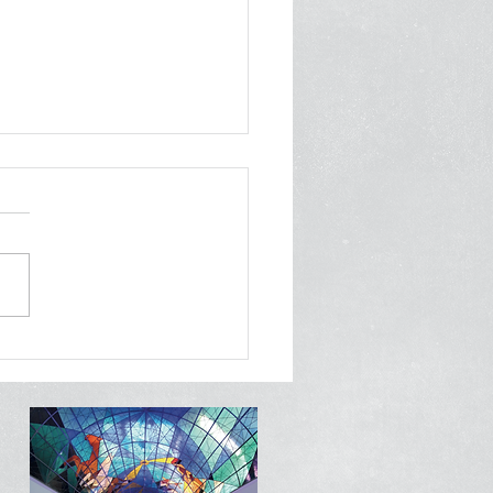
 de Gala con Estrella
elin