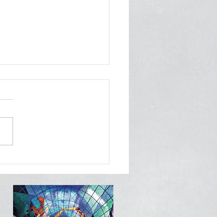
 de Gala con Estrella
elin