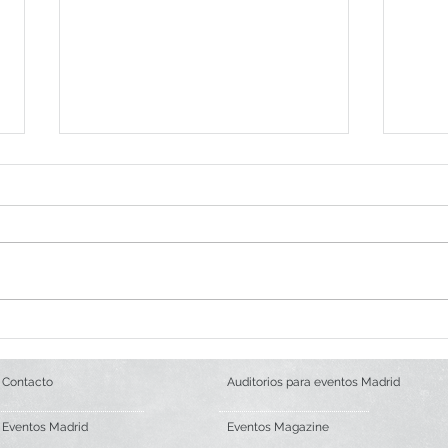
WAH Show en exclusiva en
Cena
Palacio Neptuno
Mich
Contacto
Auditorios para eventos Madrid
Eventos Madrid
Eventos Magazine