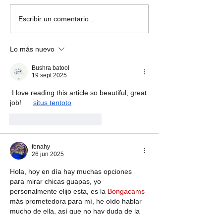
WAH Show en exclusiva
Cena de Gala c
Escribir un comentario...
en Palacio Neptuno
Estrella Micheli
Lo más nuevo
Bushra batool
19 sept 2025
 I love reading this article so beautiful, great 
job!      
situs tentoto
Me gusta
Reaccionar
fenahy
26 jun 2025
Hola, hoy en día hay muchas opciones 
para mirar chicas guapas, yo 
personalmente elijo esta, es la 
Bongacams 
más prometedora para mí, he oído hablar 
mucho de ella, así que no hay duda de la 
calidad, es increíble y el sitio es 