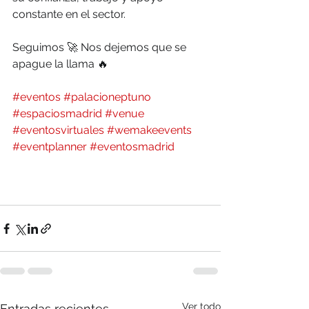
constante en el sector.
Seguimos 🚀 Nos dejemos que se 
apague la llama 🔥
#eventos
#palacioneptuno
#espaciosmadrid
#venue
#eventosvirtuales
#wemakeevents
#eventplanner
#eventosmadrid
Ver todo
Entradas recientes