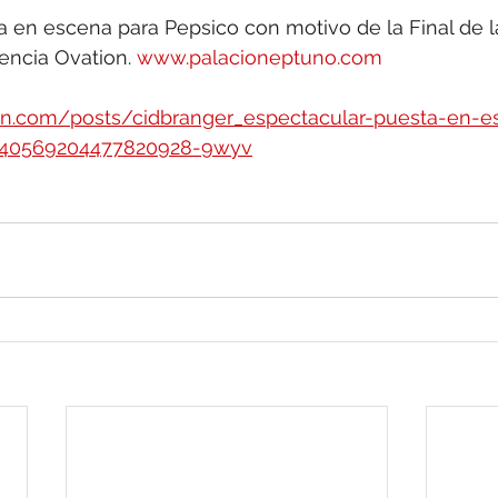
a en escena para Pepsico con motivo de la Final de 
encia Ovation. 
www.palacioneptuno.com
din.com/posts/cidbranger_espectacular-puesta-en-e
6540569204477820928-9wyv