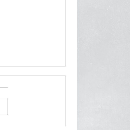
 de Gala con Estrella
elin